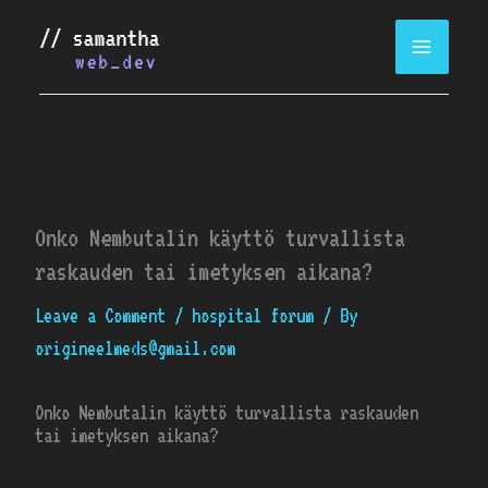
Skip
to
content
Onko Nembutalin käyttö turvallista
raskauden tai imetyksen aikana?
Leave a Comment
/
hospital forum
/ By
origineelmeds@gmail.com
Onko Nembutalin käyttö turvallista raskauden
tai imetyksen aikana?