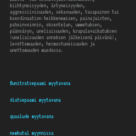
kiihtyneisyyden, ärtyneisyyden,
aggressiivisuuden, sekavuuden, tasapainon tai
koordinaation heikkenemisen, painajaisten,
pahoinvoinnin, oksentelun, ummetuksen,
päänsäryn, uneliaisuuden, krapulavaikutuksen
(uneliaisuuden annoksen jälkeisenä päivänä),
levottomuuden, hermostuneisuuden ja
unettomuuden muodossa.
flunitratsepaami myytavana
diatsepaami myytavana
quaalude myytavana
nembutal myynnissa