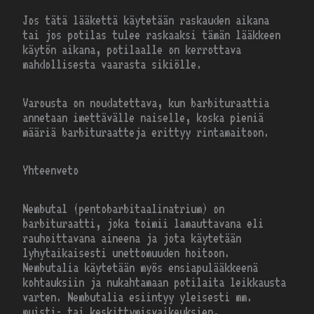
Jos tätä lääkettä käytetään raskauden aikana
tai jos potilas tulee raskaaksi tämän lääkkeen
käytön aikana, potilaalle on kerrottava
mahdollisesta vaarasta sikiölle.
Varousta on noudatettava, kun barbituraattia
annetaan imettävälle naiselle, koska pieniä
määriä barbituraatteja erittyy rintamaitoon.
Yhteenveto
Nembutal (pentobarbitaalinatrium) on
barbituraatti, joka toimii lamauttavana eli
rauhoittavana aineena ja jota käytetään
lyhytaikaisesti unettomuuden hoitoon.
Nembutalia käytetään myös ensiapulääkkeenä
kohtauksiin ja nukahtamaan potilaita leikkausta
varten. Nembutalia esiintyy yleisesti mm.
muisti- tai keskittymisvaikeuksien,