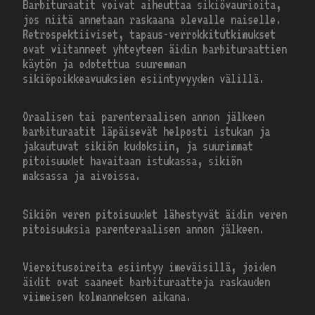
Barbituraatit voivat aiheuttaa sikiövaurioita,
jos niitä annetaan raskaana olevalle naiselle.
Retrospektiiviset, tapaus-verrokkitutkimukset
ovat viitanneet yhteyteen äidin barbituraattien
käytön ja odotettua suuremman
sikiöpoikkeavuuksien esiintyvyyden välillä.
Oraalisen tai parenteraalisen annon jälkeen
barbituraatit läpäisevät helposti istukan ja
jakautuvat sikiön kudoksiin, ja suurimmat
pitoisuudet havaitaan istukassa, sikiön
maksassa ja aivoissa.
Sikiön veren pitoisuudet lähestyvät äidin veren
pitoisuuksia parenteraalisen annon jälkeen.
Vieroitusoireita esiintyy imeväisillä, joiden
äidit ovat saaneet barbituraatteja raskauden
viimeisen kolmanneksen aikana.